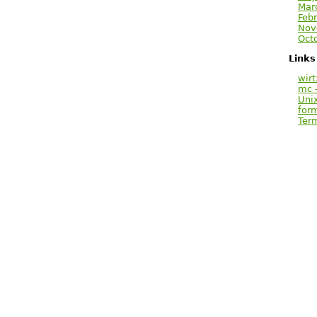
Mar
Febr
Nov
Oct
Links
wirt
mc -
Uni
for
Ter