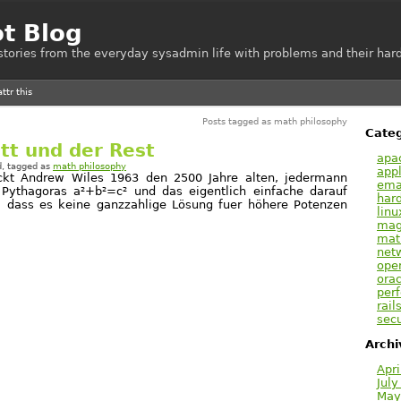
ot Blog
e stories from the everyday sysadmin life with problems and their hard
Posts tagged as math philosophy
Categ
tt und der Rest
apa
d
, tagged as
math philosophy
appl
ckt Andrew Wiles 1963 den 2500 Jahre alten, jedermann
emai
Pythagoras a²+b²=c² und das eigentlich einfache darauf
har
 dass es keine ganzzahlige Lösung fuer höhere Potenzen
linu
mag
mat
net
ope
orac
per
rail
secu
Archi
Apri
July
May