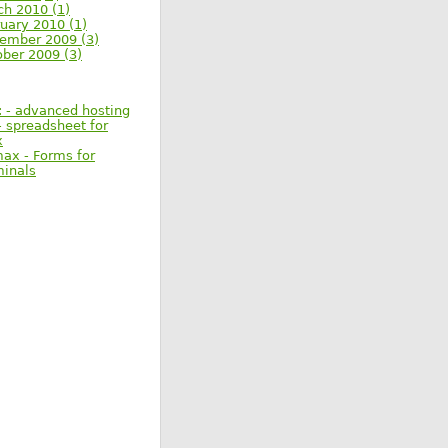
ch 2010 (1)
uary 2010 (1)
ember 2009 (3)
ober 2009 (3)
: - advanced hosting
 spreadsheet for
x
max - Forms for
minals