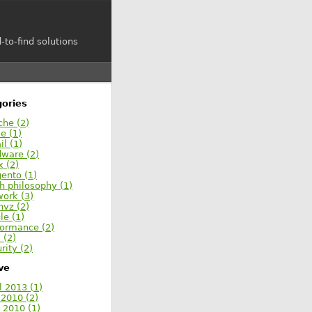
-to-find solutions
ories
che (2)
e (1)
l (1)
dware (2)
x (2)
ento (1)
h philosophy (1)
work (3)
nvz (2)
le (1)
formance (2)
s (2)
rity (2)
ve
l 2013 (1)
 2010 (2)
 2010 (1)