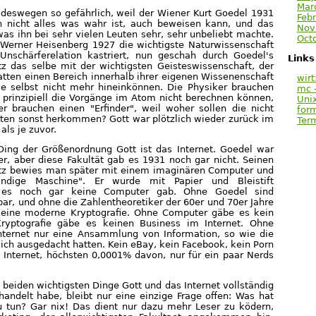
Mar
deswegen so gefährlich, weil der Wiener Kurt Goedel 1931
Febr
an nicht alles was wahr ist, auch beweisen kann, und das
Nov
was ihn bei sehr vielen Leuten sehr, sehr unbeliebt machte.
Oct
 Werner Heisenberg 1927 die wichtigste Naturwissenschaft
Unschärferelation kastriert, nun geschah durch Goedel's
Links
tz das selbe mit der wichtigsten Geisteswissenschaft, der
tten einen Bereich innerhalb ihrer eigenen Wissenenschaft
wirt
ie selbst nicht mehr hineinkönnen. Die Physiker brauchen
mc -
ie prinzipiell die Vorgänge im Atom nicht berechnen können,
Uni
r brauchen einen "Erfinder", weil woher sollen die nicht
for
ten sonst herkommen? Gott war plötzlich wieder zurück im
Ter
als je zuvor.
Ding der Größenordnung Gott ist das Internet. Goedel war
ker, aber diese Fakultät gab es 1931 noch gar nicht. Seinen
atz bewies man später mit einem imaginären Computer und
ändige Maschine". Er wurde mit Papier und Bleistift
l es noch gar keine Computer gab. Ohne Goedel sind
ar, und ohne die Zahlentheoretiker der 60er und 70er Jahre
eine moderne Kryptografie. Ohne Computer gäbe es kein
ryptografie gäbe es keinen Business im Internet. Ohne
nternet nur eine Ansammlung von Information, so wie die
sich ausgedacht hatten. Kein eBay, kein Facebook, kein Porn
in Internet, höchsten 0,0001% davon, nur für ein paar Nerds
 beiden wichtigsten Dinge Gott und das Internet vollständig
andelt habe, bleibt nur eine einzige Frage offen: Was hat
u tun? Gar nix! Das dient nur dazu mehr Leser zu ködern,