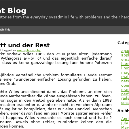
ot Blog
e stories from the everyday sysadmin life with problems and their hard
Categ
tt und der Rest
apa
d
, tagged as
math philosophy
ckt Andrew Wiles 1963 den 2500 Jahre alten, jedermann
appl
Pythagoras a²+b²=c² und das eigentlich einfache darauf
emai
 dass es keine ganzzahlige Lösung fuer höhere Potenzen
har
linu
mag
-jährige verständliche Problem formulierte Claude Fermat
mat
e eine "wunderbar einfache" Lösung gefunden zu haben,
net
ins Grab.
ope
orac
achte Wiles anschliesend damit, das Problem, an dem sich
per
ende Mathematiker die Zähne ausgebissen haben, zu lösen,
rail
on sogar in den Freitod getrieben hatte. Als er dann 1993
secu
ensation präsentierte, ahnte er nicht, in welchem Alptraum
Lösung ist so kompliziert, dass nur eine Handvoll Menschen
Archi
tehen, einer davon fand ein paar Monate später einen Fehler
Shit happens. Wiles versuchte es noch einmal und hatte 2
Apri
 neuen Beweis ohne Fehler, zumindest keinen den die
July
inden können.
May