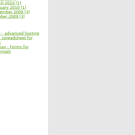
ch 2010 (1)
uary 2010 (1)
ember 2009 (3)
ober 2009 (3)
: - advanced hosting
 spreadsheet for
x
max - Forms for
minals