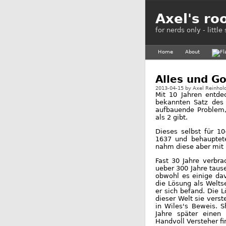
Axel's ro
for nerds only - littl
Home
About
Alles und Go
2013-04-15
by
Axel Reinhol
Mit 10 Jahren entde
bekannten Satz des 
aufbauende Problem,
als 2 gibt.
Dieses selbst für 10
1637 und behauptet
nahm diese aber mit 
Fast 30 Jahre verbr
ueber 300 Jahre taus
obwohl es einige dav
die Lösung als Welts
er sich befand. Die 
dieser Welt sie vers
in Wiles's Beweis. 
Jahre später einen
Handvoll Versteher f