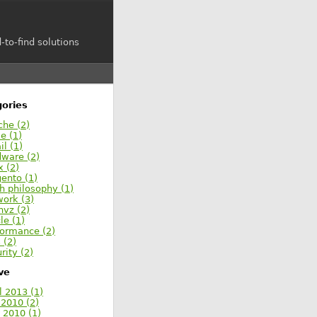
-to-find solutions
ories
che (2)
e (1)
l (1)
dware (2)
x (2)
ento (1)
h philosophy (1)
work (3)
nvz (2)
le (1)
formance (2)
s (2)
rity (2)
ve
l 2013 (1)
 2010 (2)
 2010 (1)