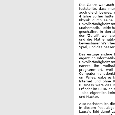
Das Ganze war auch 
feststellte, dass m
auch gleich bewies, 
4 Jahre vorher hatte
Physik durch seine 
Unvollständigkeitssa
Mathematik. Beide ha
geschaffen, in den s
den "Zufall", weil s
und die Mathematike
beweisbaren Wahrhei
Spiel, und das besser 
Das einzige andere 
eigentlich Informati
Unvollständigkeitss
nannte ihn "Vollst
programmiert, wei
Computer nicht denkb
um Wiles, gäbe es k
Internet und ohne K
Business wäre das I
Erfinder im CERN es 
- also eigentlich ke
und Hacker.
Also nachdem ich die
in diesem Post abgeh
Laura's Bild damit z