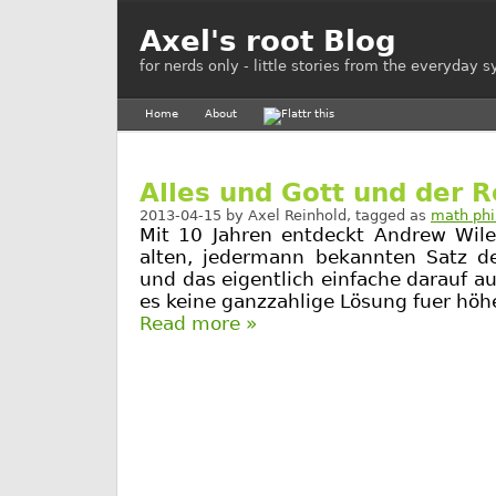
Axel's root Blog
for nerds only - little stories from the everyday 
Home
About
Alles und Gott und der R
2013-04-15
by
Axel Reinhold
, tagged as
math phi
Mit 10 Jahren entdeckt Andrew Wil
alten, jedermann bekannten Satz d
und das eigentlich einfache darauf 
es keine ganzzahlige Lösung fuer höhe
Read more »